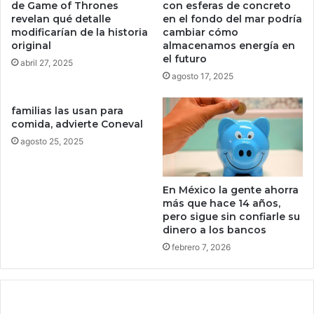
o
i
de Game of Thrones
con esferas de concreto
m
c
revelan qué detalle
en el fondo del mar podría
í
modificarían de la historia
cambiar cómo
a
original
almacenamos energía en
a
r
el futuro
a
e
abril 27, 2025
u
agosto 17, 2025
g
n
l
q
a
familias las usan para
u
s
comida, advierte Coneval
e
o
agosto 25, 2025
p
b
o
r
c
e
En México la gente ahorra
a
c
más que hace 14 años,
s
r
pero sigue sin confiarle su
n
i
dinero a los bancos
o
p
febrero 7, 2026
v
t
e
o
d
m
a
o
d
n