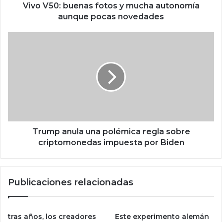
u
Vivo V50: buenas fotos y mucha autonomía
e
aunque pocas novedades
n
a
T
s
r
f
u
o
m
t
p
o
a
s
n
y
u
m
l
u
a
Trump anula una polémica regla sobre
c
u
criptomonedas impuesta por Biden
h
n
a
a
a
p
Publicaciones relacionadas
u
o
t
l
o
é
n
m
tras años, los creadores
Este experimento alemán