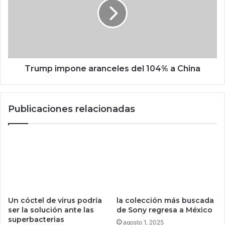
g
m
u
p
a
i
a
m
s
p
u
o
s
n
Trump impone aranceles del 104% a China
i
e
m
a
á
r
Publicaciones relacionadas
g
a
e
n
n
c
e
e
s
l
g
e
r
s
a
d
t
e
Un cóctel de virus podría
la colección más buscada
i
l
ser la solución ante las
de Sony regresa a México
s
1
superbacterias
agosto 1, 2025