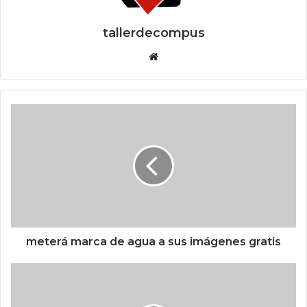
tallerdecompus
Siti
o
we
b
m
e
t
e
r
á
m
a
r
c
meterá marca de agua a sus imágenes gratis
a
d
T
e
r
a
u