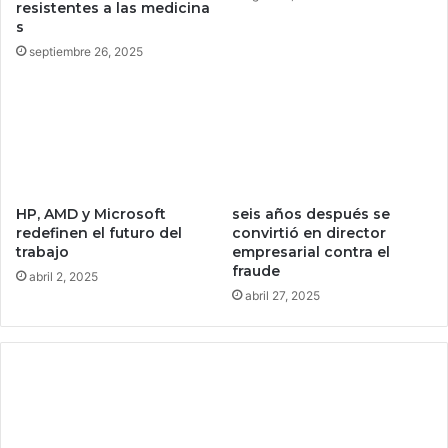
0
resistentes a las medicina
4
s
%
septiembre 26, 2025
a
C
h
i
n
a
HP, AMD y Microsoft
seis años después se
redefinen el futuro del
convirtió en director
trabajo
empresarial contra el
fraude
abril 2, 2025
abril 27, 2025