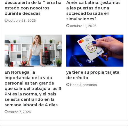
x
u
descubierta de la Tierra ha
América Latina: ¿estamos
i
e
estado con nosotros
a las puertas de una
c
durante décadas
sociedad basada en
d
simulaciones?
o
e
octubre 23, 2025
y
s
octubre 11, 2025
J
i
a
r
p
a
ó
p
n
a
c
r
o
t
En Noruega, la
ya tiene su propia tarjeta
m
a
importancia de la vida
de crédito
o
n
personal es tan grande
Hace 4 semanas
s
d
que salir del trabajo a las 3
u
o
PM es la norma, y ​​el país
p
l
se está centrando en la
l
a
semana laboral de 4 días
a
s
marzo 7, 2026
n
f
m
i
á
g