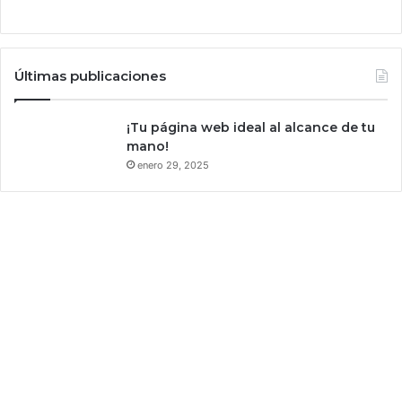
s
a
t
c
o
t
s
u
Últimas publicaciones
,
s
s
e
¡Tu página web ideal al alcance de tu
g
mano!
ú
enero 29, 2025
n
r
e
p
o
r
t
e