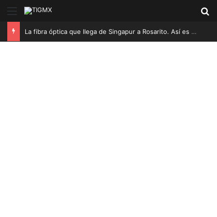
Menú
B
La fibra óptica que llega de Singapur a Rosarito. Así es el proyecto Bifrost