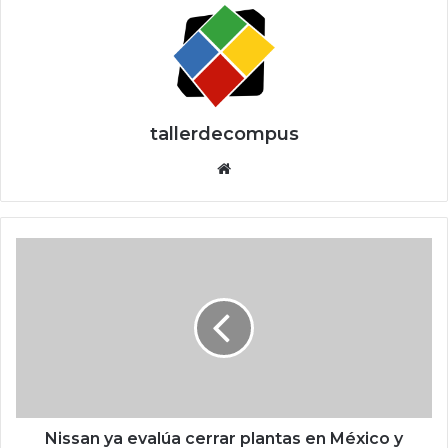
tallerdecompus
Siti
o
we
b
N
i
s
s
a
n
y
a
e
v
Nissan ya evalúa cerrar plantas en México y