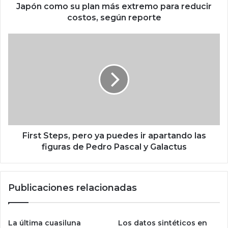
a
Japón como su plan más extremo para reducir
l
costos, según reporte
ú
a
F
c
i
e
r
r
s
r
t
a
S
r
t
p
e
l
p
a
s
First Steps, pero ya puedes ir apartando las
n
,
figuras de Pedro Pascal y Galactus
t
p
a
e
s
r
Publicaciones relacionadas
e
o
n
y
M
a
é
p
La última cuasiluna
Los datos sintéticos en