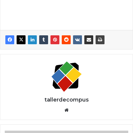
tallerdecompus
Siti
o
we
b