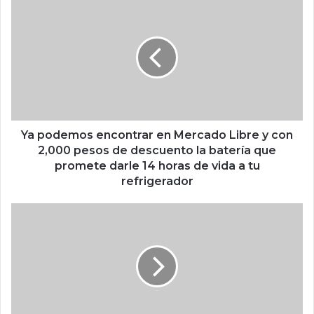
Y
a
p
o
d
e
m
o
s
e
Ya podemos encontrar en Mercado Libre y con
n
2,000 pesos de descuento la batería que
c
promete darle 14 horas de vida a tu
o
refrigerador
n
t
L
r
a
a
S
r
u
e
p
n
e
M
r
e
N