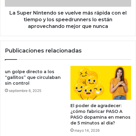
r
i
c
n
La Super Nintendo se vuelve más rápida con el
a
t
tiempo y los speedrunners lo están
d
e
aprovechando mejor que nunca
o
n
L
d
i
o
b
Publicaciones relacionadas
s
r
e
e
v
y
u
un golpe directo a los
c
e
“gallitos” que circulaban
o
l
sin control
n
v
septiembre 6, 2025
2
e
,
m
El poder de agradecer:
0
á
¿cómo fabricar PASO A
0
s
PASO dopamina en menos
0
r
de 5 minutos al día?
p
á
mayo 14, 2026
e
p