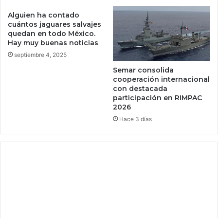
s
i
o
Alguien ha contado
d
cuántos jaguares salvajes
s
a
quedan en todo México.
d
c
Hay muy buenas noticias
e
o
septiembre 4, 2025
d
n
e
e
Semar consolida
s
l
cooperación internacional
c
t
con destacada
u
participación en RIMPAC
i
e
2026
e
n
m
Hace 3 días
t
p
o
o
l
y
a
l
b
o
a
s
t
s
e
p
r
e