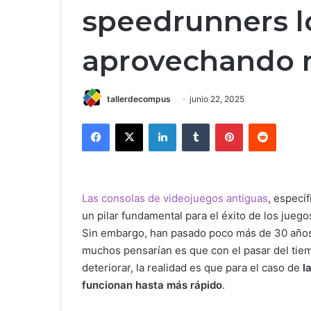
speedrunners l
aprovechando 
tallerdecompus
junio 22, 2025
Facebook
X
LinkedIn
Tumblr
Pinterest
Reddit
Las consolas de videojuegos antiguas
, especí
un pilar fundamental para el éxito de los juego
Sin embargo, han pasado poco más de 30 años 
muchos pensarían es que con el pasar del tie
deteriorar, la realidad es que para el caso de
l
funcionan hasta más rápido
.