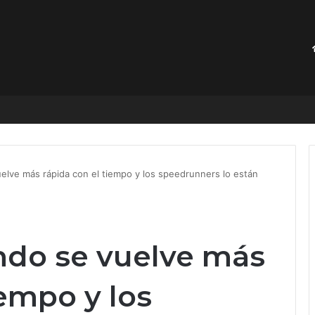
bina eólica marína más grande del mundo. Hasta influyó en el clima
elve más rápida con el tiempo y los speedrunners lo están
ndo se vuelve más
iempo y los