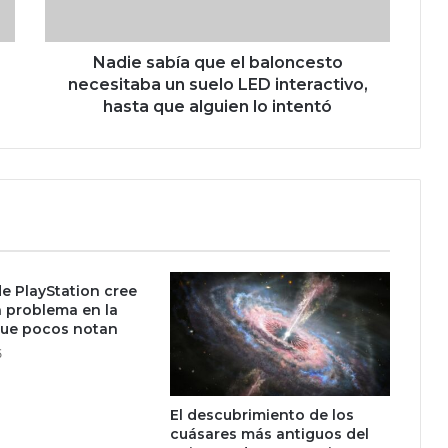
b
í
a
Nadie sabía que el baloncesto
q
necesitaba un suelo LED interactivo,
u
hasta que alguien lo intentó
e
e
l
b
a
l
o
n
de PlayStation cree
c
 problema en la
e
que pocos notan
s
5
t
o
n
El descubrimiento de los
e
cuásares más antiguos del
c