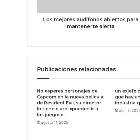
r
e
s
Los mejores audífonos abiertos para
a
mantenerte alerta
u
d
í
f
o
n
Publicaciones relacionadas
o
s
a
No esperes personajes de
un exjefe 
b
Capcom en la nueva película
que hay un
i
de Resident Evil, su director
industria 
e
lo tiene claro: «pueden ir a
abril 5, 202
r
los juegos»
t
agosto 11, 2025
o
s
p