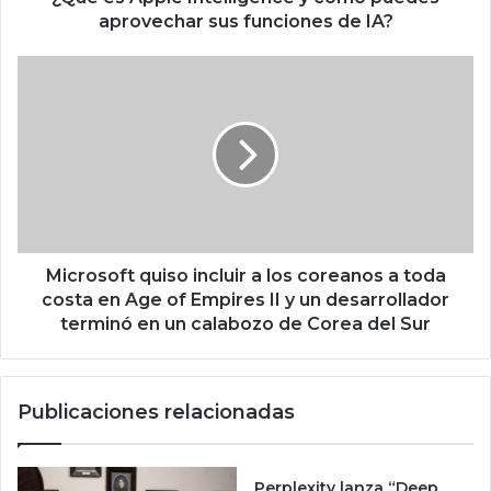
e
aprovechar sus funciones de IA?
I
n
M
t
i
e
c
l
r
l
o
i
s
g
o
e
f
n
t
c
q
Microsoft quiso incluir a los coreanos a toda
e
u
costa en Age of Empires II y un desarrollador
y
i
terminó en un calabozo de Corea del Sur
c
s
ó
o
m
i
Publicaciones relacionadas
o
n
p
c
u
l
e
u
Perplexity lanza “Deep