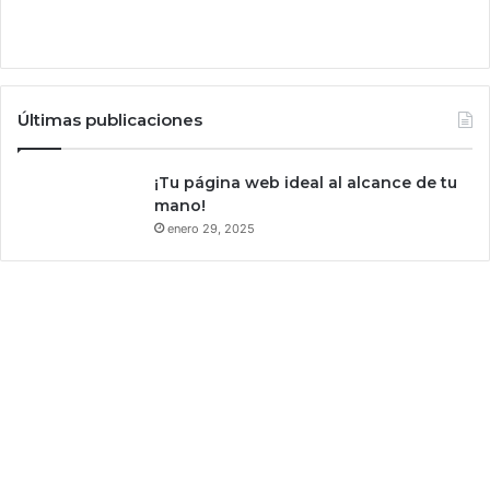
d
e
s
a
r
Últimas publicaciones
r
o
¡Tu página web ideal al alcance de tu
l
mano!
l
a
enero 29, 2025
d
o
r
t
e
r
m
i
n
ó
e