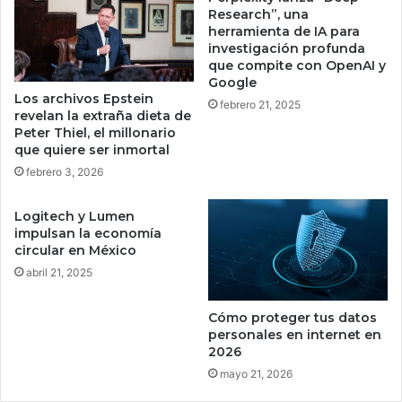
d
i
Research”, una
e
r
herramienta de IA para
s
investigación profunda
a
que compite con OpenAI y
a
l
Google
p
o
Los archivos Epstein
r
s
febrero 21, 2025
revelan la extraña dieta de
o
c
Peter Thiel, el millonario
v
o
que quiere ser inmortal
e
r
febrero 3, 2026
c
e
h
a
Logitech y Lumen
a
n
impulsan la economía
r
o
circular en México
s
s
abril 21, 2025
u
a
s
t
f
o
Cómo proteger tus datos
u
d
personales en internet en
n
a
2026
c
c
mayo 21, 2026
i
o