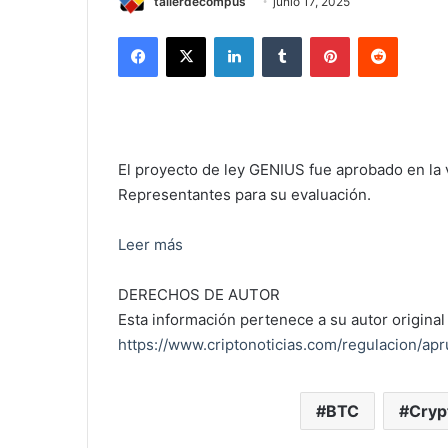
tallerdecompus
junio 17, 2025
Facebook
X
LinkedIn
Tumblr
Pinterest
Reddit
El proyecto de ley GENIUS fue aprobado en la 
Representantes para su evaluación.
Leer más
DERECHOS DE AUTOR
Esta información pertenece a su autor original 
https://www.criptonoticias.com/regulacion/ap
BTC
Cryp