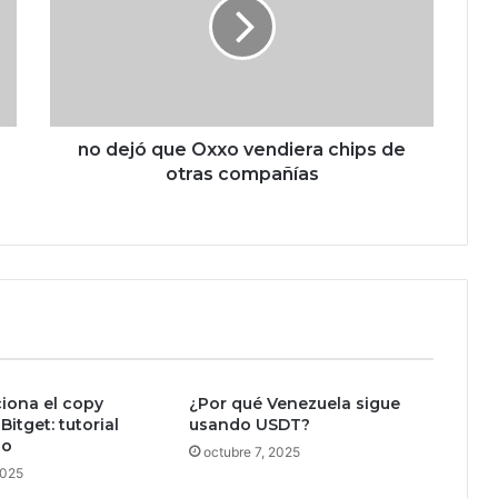
e
j
ó
q
u
e
O
no dejó que Oxxo vendiera chips de
x
otras compañías
x
o
v
e
n
d
i
e
r
iona el copy
¿Por qué Venezuela sigue
a
Bitget: tutorial
usando USDT?
c
so
h
octubre 7, 2025
2025
i