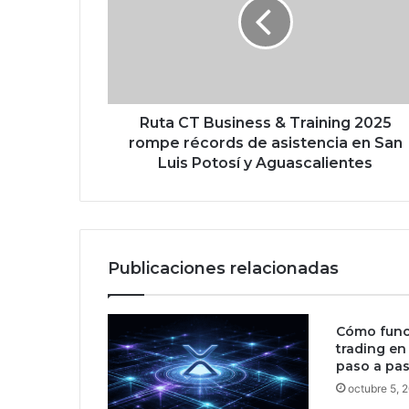
a
C
T
B
u
s
i
Ruta CT Business & Training 2025
n
rompe récords de asistencia en San
e
Luis Potosí y Aguascalientes
s
s
&
T
r
Publicaciones relacionadas
a
i
n
Cómo func
i
trading en 
n
paso a pa
g
octubre 5, 
2