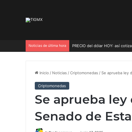
Noticias de última hora
PRECIO del dólar HOY: así cotiz
Inicio
/
Noticias
/
Criptomonedas
/
Se aprueba ley 
Criptomonedas
Se aprueba ley 
Senado de Est