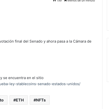
199
Menos de un minuto
votación final del Senado y ahora pasa a la Cámara de
y se encuentra en el sitio
rueba-ley-stablecoins-senado-estados-unidos/
to
ETH
NFTs