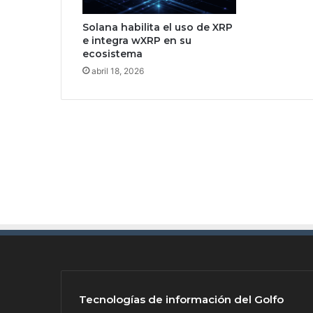
0
2
Solana habilita el uso de XRP
5
e integra wXRP en su
r
ecosistema
o
abril 18, 2026
m
p
e
r
é
c
o
r
d
s
d
e
a
s
i
s
Tecnologías de información del Golfo
t