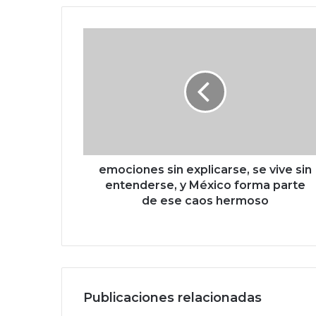
e
m
o
c
i
o
n
e
s
s
emociones sin explicarse, se vive sin
i
entenderse, y México forma parte
n
de ese caos hermoso
e
x
p
l
i
c
Publicaciones relacionadas
a