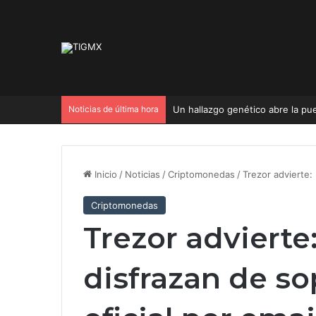
Noticias de última hora
Un hallazgo genético abre la p
Inicio
/
Noticias
/
Criptomonedas
/
Trezor advierte:
Criptomonedas
Trezor advierte
disfrazan de so