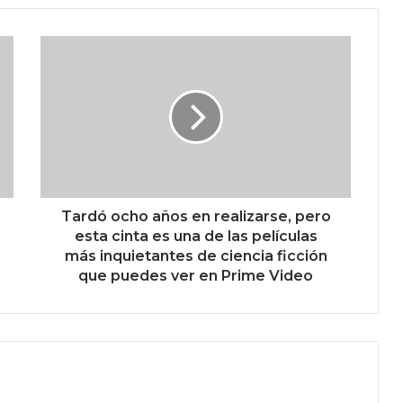
T
a
r
d
ó
o
c
h
o
a
Tardó ocho años en realizarse, pero
ñ
esta cinta es una de las películas
o
más inquietantes de ciencia ficción
s
que puedes ver en Prime Video
e
n
r
e
a
l