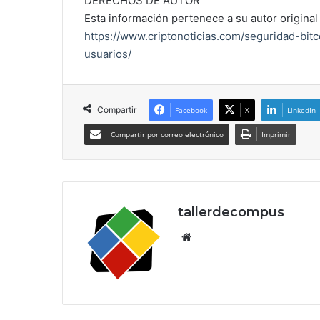
DERECHOS DE AUTOR
Esta información pertenece a su autor original 
https://www.criptonoticias.com/seguridad-bitc
usuarios/
Compartir
Facebook
X
LinkedIn
Compartir por correo electrónico
Imprimir
tallerdecompus
Siti
o
we
b