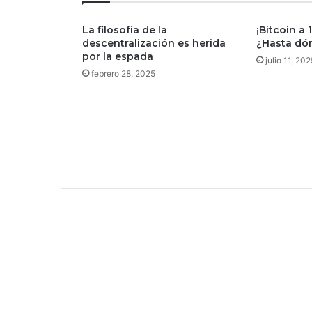
r
s
La filosofía de la
¡Bitcoin a 
e
descentralización es herida
¿Hasta dón
,
por la espada
s
julio 11, 202
e
febrero 28, 2025
v
i
v
e
s
i
n
e
n
t
e
n
d
e
r
s