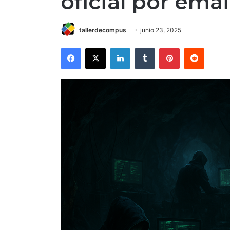
oficial por emai
tallerdecompus
junio 23, 2025
Facebook
X
LinkedIn
Tumblr
Pinterest
Reddit