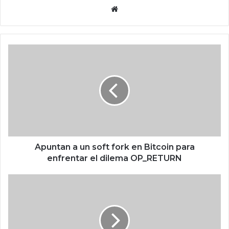
Siti
o
we
b
A
p
u
n
t
a
n
a
u
n
Apuntan a un soft fork en Bitcoin para
s
enfrentar el dilema OP_RETURN
o
f
H
t
a
f
c
o
e
r
3