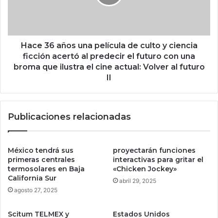
k
6
e
a
n
ñ
B
o
i
s
Hace 36 años una película de culto y ciencia
t
u
ficción acertó al predecir el futuro con una
c
n
broma que ilustra el cine actual: Volver al futuro
o
a
II
i
p
n
e
p
l
a
Publicaciones relacionadas
í
r
c
a
u
e
l
México tendrá sus
proyectarán funciones
n
a
primeras centrales
interactivas para gritar el
f
d
termosolares en Baja
«Chicken Jockey»
r
e
California Sur
abril 29, 2025
e
c
agosto 27, 2025
n
u
t
l
Scitum TELMEX y
Estados Unidos
a