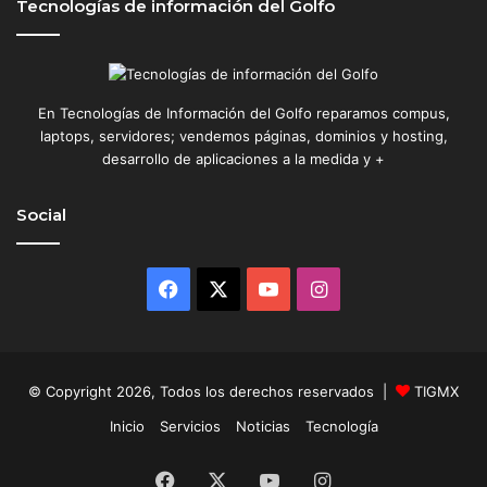
c
Tecnologías de información del Golfo
i
n
e
a
En Tecnologías de Información del Golfo reparamos compus,
c
laptops, servidores; vendemos páginas, dominios y hosting,
t
desarrollo de aplicaciones a la medida y +
u
a
l
Social
:
V
o
Facebook
X
YouTube
Instagram
l
v
e
r
a
© Copyright 2026, Todos los derechos reservados |
TIGMX
l
Inicio
Servicios
Noticias
Tecnología
f
u
Facebook
X
YouTube
Instagram
t