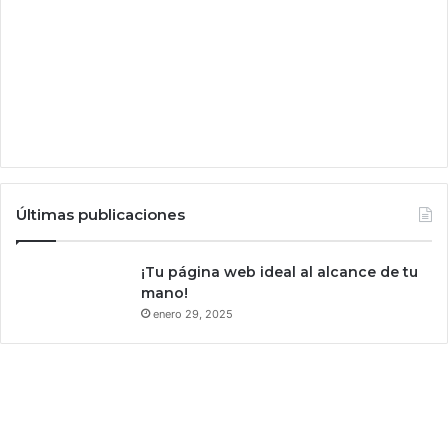
ó
a
l
p
r
e
d
e
c
i
Últimas publicaciones
r
e
l
¡Tu página web ideal al alcance de tu
f
mano!
u
enero 29, 2025
t
u
r
o
c
o