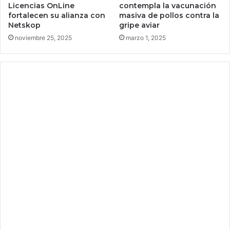
t
Licencias OnLine
contempla la vacunación
r
o
fortalecen su alianza con
masiva de pollos contra la
e
y
Netskop
gripe aviar
l
c
noviembre 25, 2025
marzo 1, 2025
d
i
i
e
l
n
e
c
m
i
a
a
O
f
P
i
_
c
R
c
E
i
T
ó
U
n
R
a
N
c
e
r
t