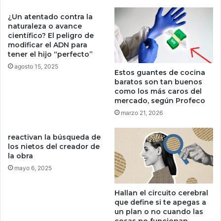
l
r
ó
a
¿Un atentado contra la
g
n
naturaleza o avance
i
s
científico? El peligro de
c
modificar el ADN para
m
tener el hijo “perfecto”
o
i
d
t
agosto 15, 2025
Estos guantes de cocina
e
i
baratos son tan buenos
E
r
como los más caros del
t
á
mercado, según Profeco
h
n
marzo 21, 2026
e
m
r
e
reactivan la búsqueda de
e
n
los nietos del creador de
u
o
la obra
m
s
mayo 6, 2025
”
c
:
a
F
p
Hallan el circuito cerebral
i
í
que define si te apegas a
d
un plan o no cuando las
t
cosas no funcionan
e