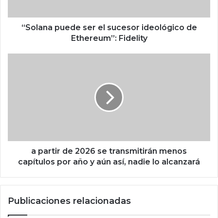
p
u
e
“Solana puede ser el sucesor ideológico de
d
Ethereum”: Fidelity
e
s
a
e
p
r
a
e
r
l
t
s
i
u
r
c
d
e
e
s
2
a partir de 2026 se transmitirán menos
o
0
capítulos por año y aún así, nadie lo alcanzará
r
2
i
6
d
s
Publicaciones relacionadas
e
e
o
t