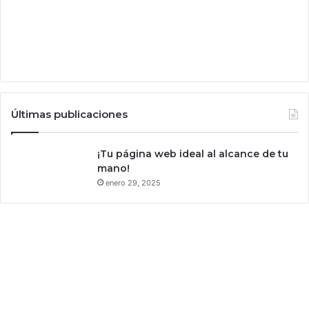
e
l
o
a
l
c
a
n
Últimas publicaciones
z
a
¡Tu página web ideal al alcance de tu
r
mano!
á
enero 29, 2025