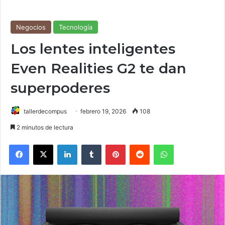
Negocios
Tecnología
Los lentes inteligentes
Even Realities G2 te dan
superpoderes
tallerdecompus
febrero 19, 2026
108
2 minutos de lectura
Facebook
X
LinkedIn
Tumblr
Pinterest
Reddit
WhatsApp