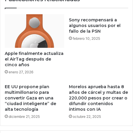
a
q
P
u
l
e
Sony recompensará a
a
n
algunos usuarios por el
y
o
fallo de la PSN
S
s
febrero 10, 2025
t
a
a
b
Apple finalmente actualiza
t
e
el AirTag después de
i
s
cinco años
o
i
enero 27, 2026
n
t
P
i
l
EE UU propone plan
Morelos aprueba hasta 8
e
u
multimillonario para
años de cárcel y multas de
n
convertir Gaza en una
220,000 pesos por crear o
s
e
“ciudad inteligente” de
difundir contenidos
y
l
alta tecnología
íntimos con IA
m
a
diciembre 21, 2025
octubre 22, 2025
u
v
c
a
h
c