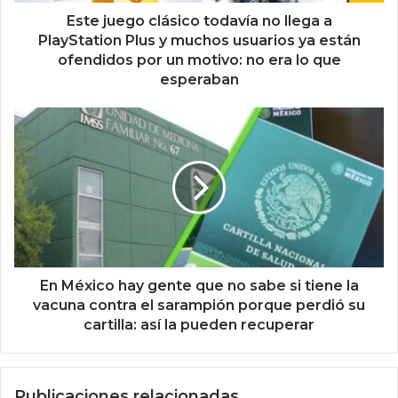
o
c
Este juego clásico todavía no llega a
l
PlayStation Plus y muchos usuarios ya están
á
ofendidos por un motivo: no era lo que
s
esperaban
i
c
E
o
n
t
M
o
é
d
x
a
i
v
c
í
o
a
h
n
a
En México hay gente que no sabe si tiene la
o
y
vacuna contra el sarampión porque perdió su
l
g
cartilla: así la pueden recuperar
l
e
e
n
g
t
a
Publicaciones relacionadas
e