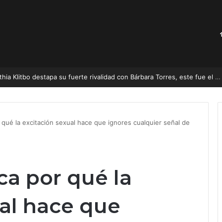
«Me hizo la vida imposible»: Cynthia Klitbo destapa su fuerte rivalidad con Bárbara Torres, este fue el motivo
 qué la excitación sexual hace que ignores cualquier señal de
ca por qué la
ual hace que