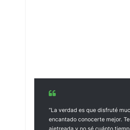
“La verdad es que disfruté mu
encantado conocerte mejor. T
ajetreada y no sé cuánto tiemp