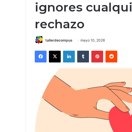
ignores cualqui
rechazo
tallerdecompus
mayo 10, 2026
Facebook
X
LinkedIn
Tumblr
Pinterest
Reddit