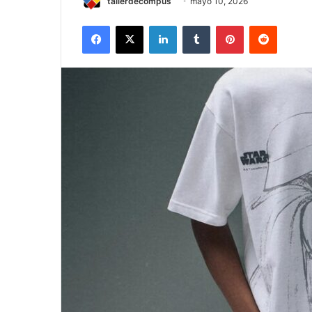
tallerdecompus
mayo 10, 2026
Facebook
X
LinkedIn
Tumblr
Pinterest
Reddit