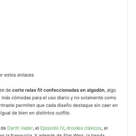
or estos enlaces
ze
de
corte
relax fit
confeccionadas en algodón
, algo
o más cómodas para el uso diario y no solamente como
ntraste permiten que cada diseño destaque sin caer en
gual de bien en distintos
outfits
.
s de
Darth Vader
, el
Episodio IV
,
droides clásicos
, el
en la franquicia. Y además de
Star Wars
, la tienda