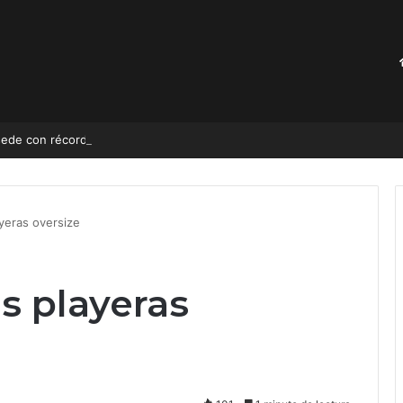
ede con récord de audiencia
yeras oversize
s playeras