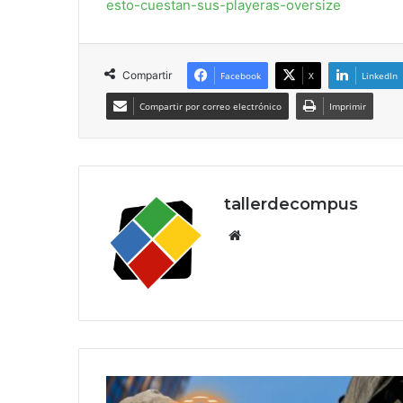
esto-cuestan-sus-playeras-oversize
Compartir
Facebook
X
LinkedIn
Compartir por correo electrónico
Imprimir
tallerdecompus
Siti
o
we
b
T