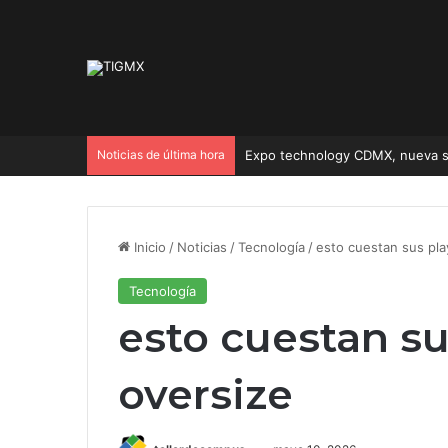
Noticias de última hora
Expo technology CDMX, nueva s
Inicio
/
Noticias
/
Tecnología
/
esto cuestan sus pla
Tecnología
esto cuestan su
oversize