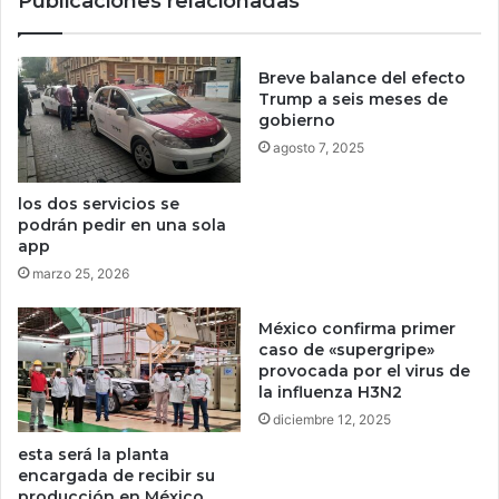
Publicaciones relacionadas
n
s
e
d
s
e
,
Breve balance del efecto
l
c
Trump a seis meses de
i
r
gobierno
b
e
agosto 7, 2025
r
a
e
r
los dos servicios se
m
m
podrán pedir en una sola
e
ú
app
r
s
marzo 25, 2026
c
i
a
c
d
México confirma primer
a
caso de «supergripe»
o
y
provocada por el virus de
e
g
la influenza H3N2
n
e
diciembre 12, 2025
L
n
a
e
esta será la planta
t
r
encargada de recibir su
i
a
producción en México