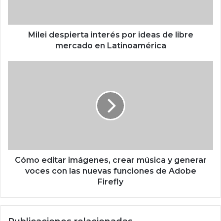
e
s
p
i
Milei despierta interés por ideas de libre
e
mercado en Latinoamérica
r
t
C
a
ó
i
m
n
o
t
e
e
d
r
i
é
t
s
a
p
r
Cómo editar imágenes, crear música y generar
o
i
voces con las nuevas funciones de Adobe
r
m
Firefly
i
á
d
g
e
e
a