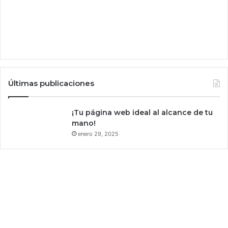
c
i
o
n
e
s
d
e
Últimas publicaciones
A
d
o
¡Tu página web ideal al alcance de tu
b
mano!
e
enero 29, 2025
F
i
r
e
f
l
y