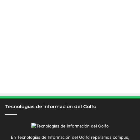
i
e
n
t
o
Tecnologías de información del Golfo
En Tecnologías de Información del Golfo reparamos compus,