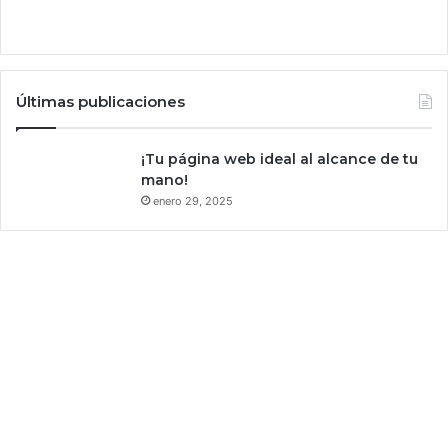
a
i
r
t
s
c
e
h
Últimas publicaciones
2
l
a
¡Tu página web ideal al alcance de tu
t
mano!
e
enero 29, 2025
n
d
r
á
d
e
l
a
n
z
a
m