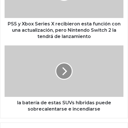
o
x
S
e
PS5 y Xbox Series X recibieron esta función con
r
una actualización, pero Nintendo Switch 2 la
i
tendrá de lanzamiento
e
s
l
X
a
r
b
e
a
c
t
i
e
b
r
i
í
e
a
r
d
la batería de estas SUVs híbridas puede
o
e
sobrecalentarse e incendiarse
n
e
e
s
s
t