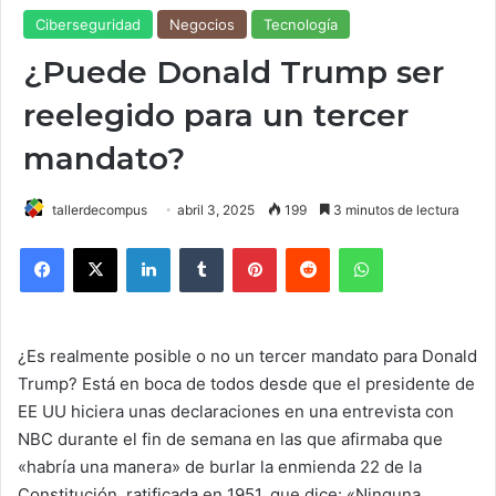
Ciberseguridad
Negocios
Tecnología
¿Puede Donald Trump ser
reelegido para un tercer
mandato?
tallerdecompus
abril 3, 2025
199
3 minutos de lectura
Facebook
X
LinkedIn
Tumblr
Pinterest
Reddit
WhatsApp
¿Es realmente posible o no un tercer mandato para Donald
Trump? Está en boca de todos desde que el presidente de
EE UU hiciera unas declaraciones en una entrevista con
NBC durante el fin de semana en las que afirmaba que
«habría una manera» de burlar la enmienda 22 de la
Constitución, ratificada en 1951, que dice: «Ninguna