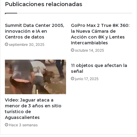
Publicaciones relacionadas
t
a
a
s
f
S
u
U
Summit Data Center 2005,
GoPro Max 2 True 8K 360:
n
V
innovación e IA en
la Nueva Cámara de
c
s
Centros de datos
Acción con 8K y Lentes
i
Intercambiables
h
septiembre 30, 2025
ó
í
octubre 14, 2025
n
b
c
r
11 objetos que afectan la
o
i
señal
n
d
junio 17, 2025
u
a
n
s
a
p
Video: Jaguar ataca a
a
u
menor de 3 años en sitio
c
e
turístico de
t
d
Aguascalientes
u
e
Hace 3 semanas
a
s
l
o